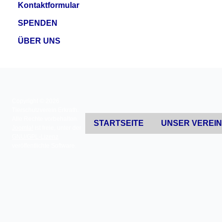
Kontaktformular
SPENDEN
ÜBER UNS
Copyright © 2026
Tierschutzverein Erkrath.
Alle Rechte vorbehalten.
STARTSEITE
UNSER VEREI
Joomla!
ist freie, unter der
GNU/GPL-Lizenz
veröffentlichte Software.