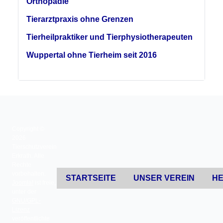
Orthopädie
Tierarztpraxis ohne Grenzen
Tierheilpraktiker und Tierphysiotherapeuten
Wuppertal ohne Tierheim seit 2016
Copyright ©
2026
Tierschutzverein
Erkrath. Alle
Rechte
vorbehalten.
STARTSEITE
UNSER VEREIN
HE
Joomla!
ist freie,
unter der
GNU/GPL-
Lizenz
veröffentlichte