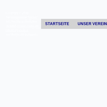
Copyright © 2026
Tierschutzverein Erkrath.
Alle Rechte vorbehalten.
STARTSEITE
UNSER VEREI
Joomla!
ist freie, unter der
GNU/GPL-Lizenz
veröffentlichte Software.