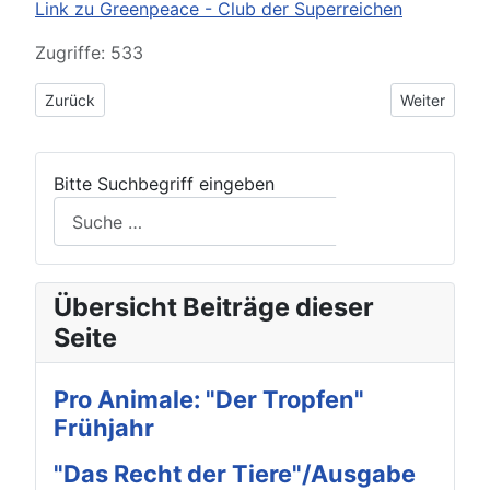
Link zu Greenpeace - Club der Superreichen
Details
Zugriffe: 533
Vorheriger Beitrag: Neuer Hoffnungsschimmer für Mettmanns 
Nächster Bei
Zurück
Weiter
Bitte Suchbegriff eingeben
Suchen
Übersicht Beiträge dieser
Seite
Pro Animale: "Der Tropfen"
Frühjahr
"Das Recht der Tiere"/Ausgabe