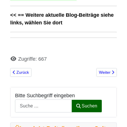
<< == Weitere aktuelle Blog-Beiträge siehe
links, wählen Sie dort
Details
Zugriffe: 667
Vorheriger Beitrag: Neues auf der Homepage
Nächster Beitra
Zurück
Weiter
Bitte Suchbegriff eingeben
Suchen