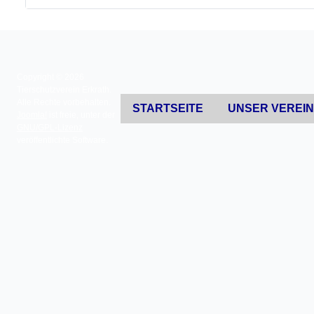
Copyright © 2026
Tierschutzverein Erkrath.
Alle Rechte vorbehalten.
STARTSEITE
UNSER VEREI
Joomla!
ist freie, unter der
GNU/GPL-Lizenz
veröffentlichte Software.