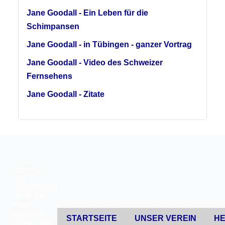
Jane Goodall - Ein Leben für die
Schimpansen
Jane Goodall - in Tübingen - ganzer Vortrag
Jane Goodall - Video des Schweizer
Fernsehens
Jane Goodall - Zitate
Copyright ©
2026
Tierschutzverein
Erkrath. Alle
Rechte
vorbehalten.
STARTSEITE
UNSER VEREIN
HE
Joomla!
ist freie,