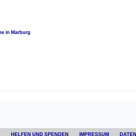
he in Marburg
N
HELFEN UND SPENDEN
IMPRESSUM
DATE