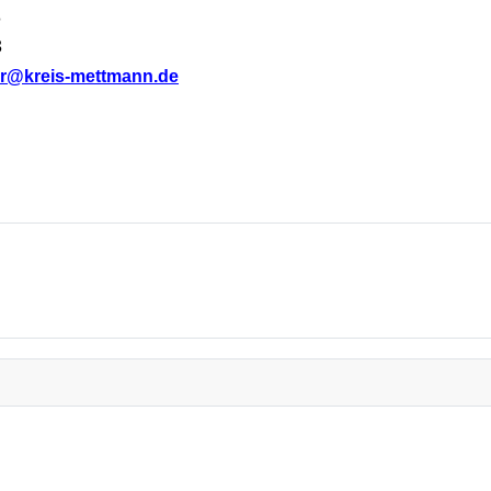
8
3
r@kreis-mettmann.de