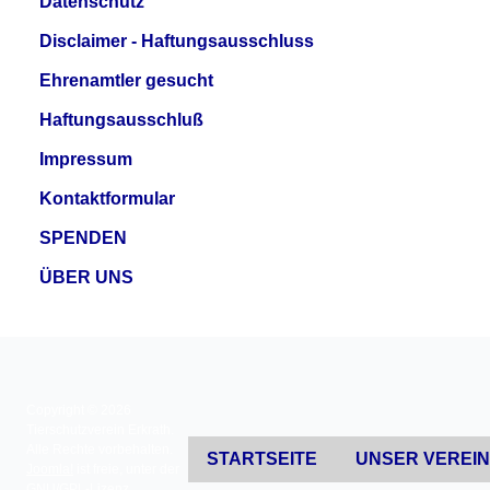
Datenschutz
Disclaimer - Haftungsausschluss
Ehrenamtler gesucht
Haftungsausschluß
Impressum
Kontaktformular
SPENDEN
ÜBER UNS
Copyright © 2026
Tierschutzverein Erkrath.
Alle Rechte vorbehalten.
STARTSEITE
UNSER VEREI
Joomla!
ist freie, unter der
GNU/GPL-Lizenz