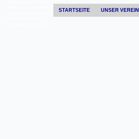
Tierschutzverein Erkrath.
Alle Rechte vorbehalten.
STARTSEITE
UNSER VEREI
Joomla!
ist freie, unter der
GNU/GPL-Lizenz
veröffentlichte Software.