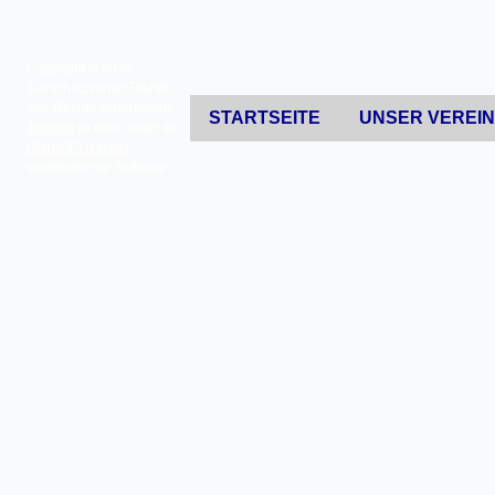
Copyright © 2026
Tierschutzverein Erkrath.
Alle Rechte vorbehalten.
STARTSEITE
UNSER VEREI
Joomla!
ist freie, unter der
GNU/GPL-Lizenz
veröffentlichte Software.