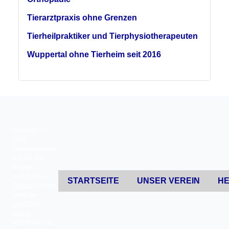
Tierarztpraxis ohne Grenzen
Tierheilpraktiker und Tierphysiotherapeuten
Wuppertal ohne Tierheim seit 2016
Copyright ©
2026
Tierschutzverein
Erkrath. Alle
Rechte
vorbehalten.
STARTSEITE
UNSER VEREIN
HE
Joomla!
ist freie,
unter der
GNU/GPL-
Lizenz
veröffentlichte