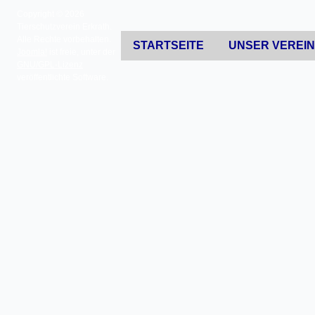
Copyright © 2026
Tierschutzverein Erkrath.
Alle Rechte vorbehalten.
STARTSEITE
UNSER VEREI
Joomla!
ist freie, unter der
GNU/GPL-Lizenz
veröffentlichte Software.