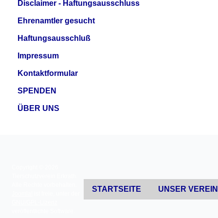
Disclaimer - Haftungsausschluss
Ehrenamtler gesucht
Haftungsausschluß
Impressum
Kontaktformular
SPENDEN
ÜBER UNS
Copyright © 2026
Tierschutzverein Erkrath.
Alle Rechte vorbehalten.
STARTSEITE
UNSER VEREI
Joomla!
ist freie, unter der
GNU/GPL-Lizenz
veröffentlichte Software.