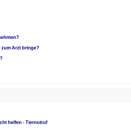
ternehmen?
r zum Arzt bringe?
t?
ht helfen - Tiernotruf