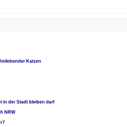
reilebender Katzen
 in der Stadt bleiben darf
ach NRW
en?