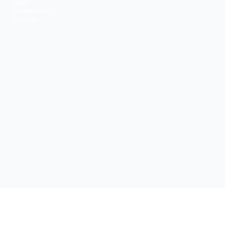
Lizenz
veröffentlichte
Software.