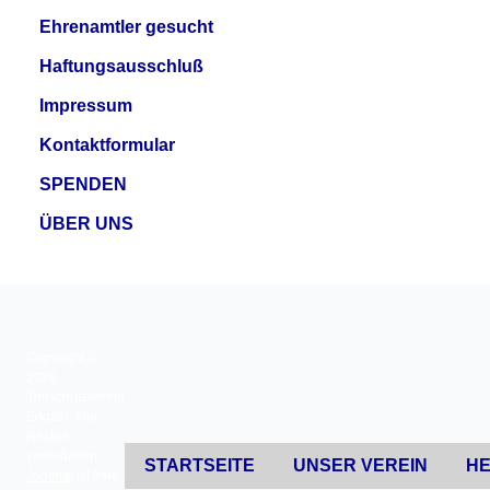
Ehrenamtler gesucht
Haftungsausschluß
Impressum
Kontaktformular
SPENDEN
ÜBER UNS
Copyright ©
2026
Tierschutzverein
Erkrath. Alle
Rechte
vorbehalten.
STARTSEITE
UNSER VEREIN
HE
Joomla!
ist freie,