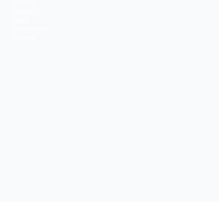
unter der
GNU/GPL-
Lizenz
veröffentlichte
Software.