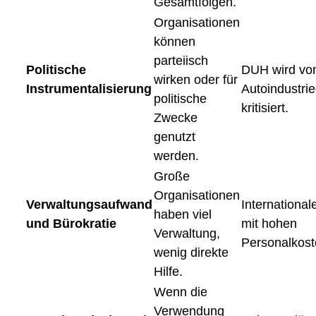
Gesamtfolgen.
Organisationen
können
parteiisch
Politische
DUH wird vo
wirken oder für
Instrumentalisierung
Autoindustri
politische
kritisiert.
Zwecke
genutzt
werden.
Große
Organisationen
Verwaltungsaufwand
Internationa
haben viel
und Bürokratie
mit hohen
Verwaltung,
Personalkost
wenig direkte
Hilfe.
Wenn die
Verwendung