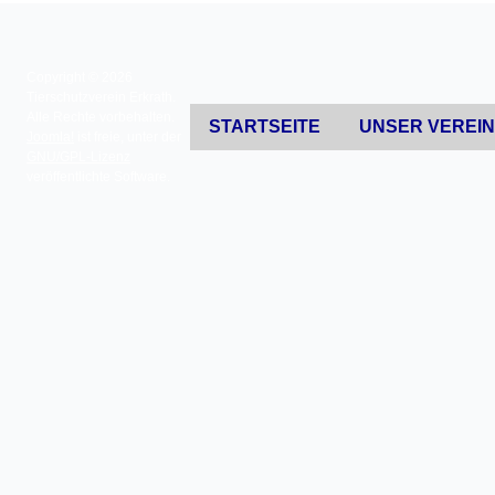
Copyright © 2026
Tierschutzverein Erkrath.
Alle Rechte vorbehalten.
STARTSEITE
UNSER VEREI
Joomla!
ist freie, unter der
GNU/GPL-Lizenz
veröffentlichte Software.