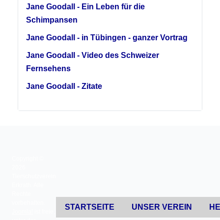
Jane Goodall - Ein Leben für die
Schimpansen
Jane Goodall - in Tübingen - ganzer Vortrag
Jane Goodall - Video des Schweizer
Fernsehens
Jane Goodall - Zitate
Copyright ©
2026
Tierschutzverein
Erkrath. Alle
Rechte
vorbehalten.
STARTSEITE
UNSER VEREIN
HE
Joomla!
ist freie,