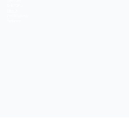
unter der
GNU/GPL-
Lizenz
veröffentlichte
Software.