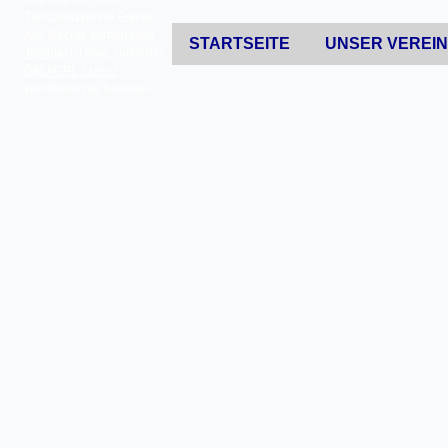
Tierschutzverein Erkrath.
Alle Rechte vorbehalten.
STARTSEITE
UNSER VEREI
Joomla!
ist freie, unter der
GNU/GPL-Lizenz
veröffentlichte Software.