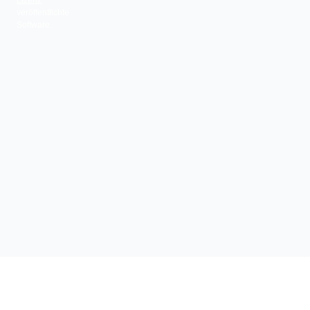
Lizenz
veröffentlichte
Software.