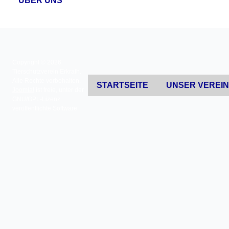
ÜBER UNS
Copyright © 2026
Tierschutzverein Erkrath.
Alle Rechte vorbehalten.
STARTSEITE
UNSER VEREI
Joomla!
ist freie, unter der
GNU/GPL-Lizenz
veröffentlichte Software.