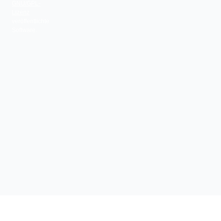
GNU/GPL-
Lizenz
veröffentlichte
Software.