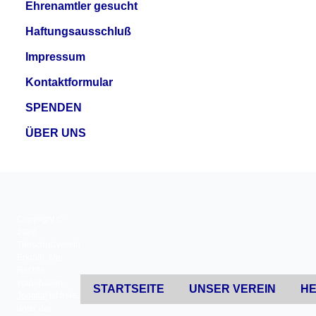
Ehrenamtler gesucht
Haftungsausschluß
Impressum
Kontaktformular
SPENDEN
ÜBER UNS
Copyright ©
2026
Tierschutzverein
Erkrath. Alle
Rechte
vorbehalten.
STARTSEITE
UNSER VEREIN
HE
Joomla!
ist freie,
unter der