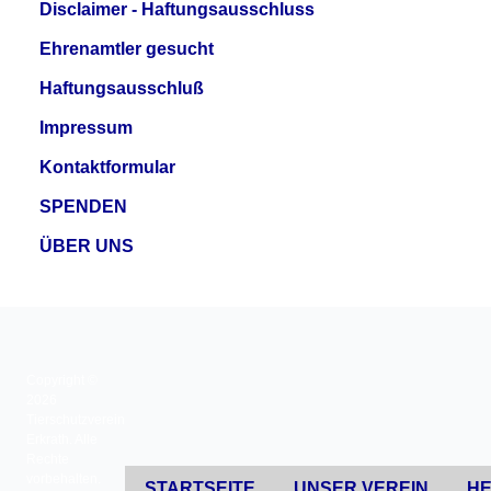
Disclaimer - Haftungsausschluss
Ehrenamtler gesucht
Haftungsausschluß
Impressum
Kontaktformular
SPENDEN
ÜBER UNS
Copyright ©
2026
Tierschutzverein
Erkrath. Alle
Rechte
vorbehalten.
STARTSEITE
UNSER VEREIN
HE