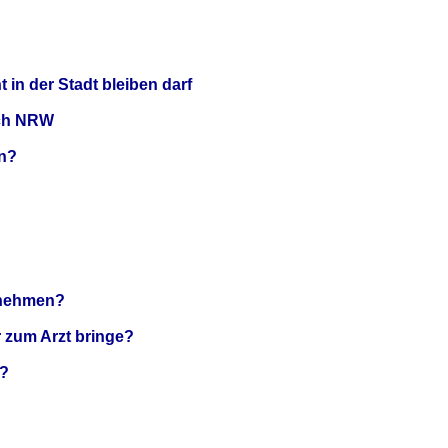
 in der Stadt bleiben darf
ach NRW
en?
ternehmen?
r zum Arzt bringe?
t?