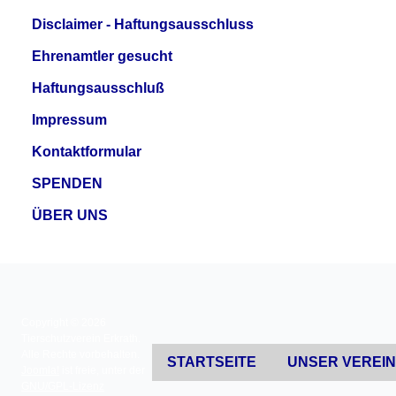
Disclaimer - Haftungsausschluss
Ehrenamtler gesucht
Haftungsausschluß
Impressum
Kontaktformular
SPENDEN
ÜBER UNS
Copyright © 2026
Tierschutzverein Erkrath.
Alle Rechte vorbehalten.
STARTSEITE
UNSER VEREI
Joomla!
ist freie, unter der
GNU/GPL-Lizenz