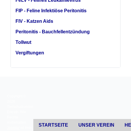
FeLV - Felines Leukämievirus
FIP - Feline Infektiöse Peritonitis
FIV - Katzen Aids
Peritonitis - Bauchfellentzündung
Tollwut
Vergiftungen
Copyright ©
2026
Tierschutzverein
Erkrath. Alle
Rechte
vorbehalten.
STARTSEITE
UNSER VEREIN
HE
Joomla!
ist freie,