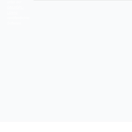
unter der
GNU/GPL-
Lizenz
veröffentlichte
Software.