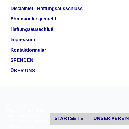
Disclaimer - Haftungsausschluss
Ehrenamtler gesucht
Haftungsausschluß
Impressum
Kontaktformular
SPENDEN
ÜBER UNS
Copyright © 2026
Tierschutzverein Erkrath.
Alle Rechte vorbehalten.
STARTSEITE
UNSER VEREI
Joomla!
ist freie, unter der
GNU/GPL-Lizenz