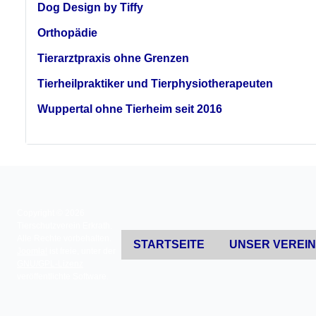
Dog Design by Tiffy
Orthopädie
Tierarztpraxis ohne Grenzen
Tierheilpraktiker und Tierphysiotherapeuten
Wuppertal ohne Tierheim seit 2016
Copyright © 2026
Tierschutzverein Erkrath.
Alle Rechte vorbehalten.
STARTSEITE
UNSER VEREI
Joomla!
ist freie, unter der
GNU/GPL-Lizenz
veröffentlichte Software.