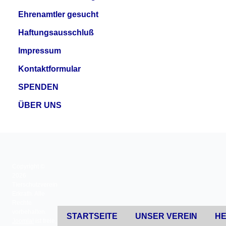
Ehrenamtler gesucht
Haftungsausschluß
Impressum
Kontaktformular
SPENDEN
ÜBER UNS
Copyright ©
2026
Tierschutzverein
Erkrath. Alle
Rechte
vorbehalten.
STARTSEITE
UNSER VEREIN
HE
Joomla!
ist freie,